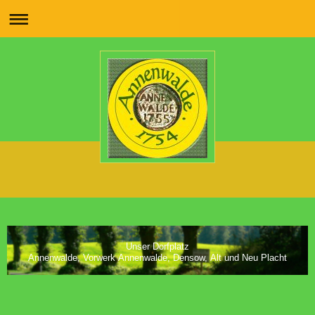
Unser Dorfplatz
Annenwalde, Vorwerk Annenwalde, Densow, Alt und Neu Placht