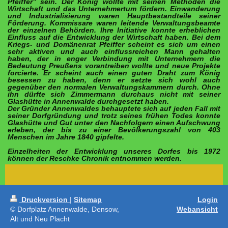
Pfeiffer” sein. Der König wollte mit seinen Methoden die
Wirtschaft und das Unternehmertum fördern. Einwanderung
und Industrialisierung waren Hauptbestandteile seiner
Förderung. Kommissare waren leitende Verwaltungsbeamte
der einzelnen Behörden. Ihre Initiative konnte erheblichen
Einfluss auf die Entwicklung der Wirtschaft haben. Bei dem
Kriegs- und Domänenrat Pfeiffer scheint es sich um einen
sehr aktiven und auch einflussreichen Mann gehalten
haben, der in enger Verbindung mit Unternehmern die
Bedeutung Preußens vorantreiben wollte und neue Projekte
forcierte. Er scheint auch einen guten Draht zum König
besessen zu haben, denn er setzte sich wohl auch
gegenüber den normalen Verwaltungskammern durch. Ohne
ihn dürfte sich Zimmermann durchaus nicht mit seiner
Glashütte in Annenwalde durchgesetzt haben.
Der Gründer Annenwaldes behauptete sich auf jeden Fall mit
seiner Dorfgründung und trotz seines frühen Todes konnte
Glashütte und Gut unter den Nachfolgern einen Aufschwung
erleben, der bis zu einer Bevölkerungszahl von 403
Menschen im Jahre 1840 gipfelte.
Einzelheiten der Entwicklung unseres Dorfes bis 1972
können der Reschke Chronik entnommen werden.
Druckversion
|
Sitemap
Login
© Dorfplatz Annenwalde, Densow,
Webansicht
Alt und Neu Placht