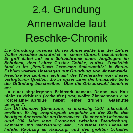
2.4. Gründung
Annenwalde laut
Reschke-Chronik
Die Gründung unseres Dorfes Annenwalde hat der Lehrer
Walter Reschke ausführlich in seiner Chronik beschrieben.
Er griff dabei auf eine Schulchronik eines Vorgängers im
Schulamt, dem Lehrer Gustav Gohlke, zurück. Zusätzlich
fand er im „Preußisch Geheimen Staatsarchiv“ in Berlin-
Dahlem weitere Unterlagen zur Gründung von Annenwalde.
Reschke konzentriert sich auf die Wiedergabe von diesen
verfügbaren Quellen, die in erster Linie die finanzielle Seite
der Gründung beschreiben. Über die Ortsauswahl berichtet
er :
„In einer abgelegenen Feld­mark namens Denso, wo Holz
nicht zu debitiren (verkaufen) war, wollte Zimmermann eine
Porcellaine-Fabrique nebst einer grünen Glashütte
anlegen.“.
Der Ort Densow (Densouue) ist erstmalig 1307 urkundlich
erwähnt. Er lag ursprünglich ungefähr an der Stelle des
heutigen Annenwalde am Densowsee. Da aber die Uckermark
rund 200 Jahre lang Grenzland zwischen Brandenburg,
Pommern und Mecklenburg war , „So reihte sich Fehde an
Fehde, Raubzug an Raubzug, und den größten Schaden