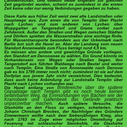
Landwirtschaft.
Und obwohl beide ungefähr zur gleichen
Zeit gegründet wurden, scheint es zumindest in der ersten
Zeit keine oder nur wenig Verbindungen gegeben zu haben.
Diese Karte aus früher Zeit weist zwei alte Landstraßen oder
Hauptwege aus. Zum einen die von Templin über Placht
nach Lychen und zum anderen von Lychen über
Wuppgarten an Tangersdorf und Grams vorbei nach
Zehdenick. Außer den Straßen und Wegen zwischen Städten
und Dörfern spielten die Wasserstraßen eine wichtige Rolle.
Für Massentransporte besonders aus der Uckermark nach
Berlin bot sich die Havel an. Aber der Landweg vom neuen
Standort Annenwalde zum Fluss beträgt rund 4,5 km.
Es müssen also andere und gewichtige Gründe vorliegen,
den Standort am Densowsee zu
wählen. Ein Grund könnte im
Vorhandensein von Wegen oder Straßen liegen. Von
Tangersdorf aus führten Waldwege nach Beutel und weiter
nach Templin. Eine Straße von Annenwalde nach Densow
gab es bis 1795 immer noch nicht; zumindest ist sie auf dem
Dorfplan aus jenem Jahr nicht verzeichnet. Dies bedeutet,
dass auch keine Anbindung zur Landstraße Templin über
Placht nach Lychen vorhanden war.
Bredereiche über die spätere
Die Havel entlang von
Glasablage nach Templin gibt es noch heute keinen
befahrbaren Weg, da Einmündungen von Bächen wie der
Kramsbeek und Gallenbeek das Gelände praktisch
unpassierbar machen.
Auch spätere Versuche, die
Glashütte an den Fluss zu verlegen, scheiterten. Herr
Johann Christoph Brockes, der Nachfolger des Gründers
Zimmermann wollte nach dem Siebenjährigen Krieg, also
nach 1763 im Zuge einer möglichen
U
mstellung auf
Feuerung mit schlesischer Steinkohle, die Glashütte