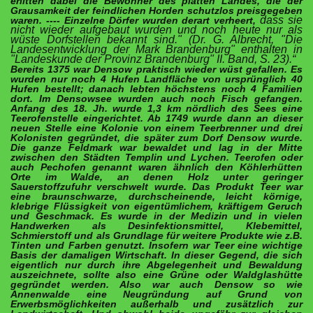
erlitten dabei die Bewohner des platten Landes, die der
Grau­samkeit der feindlichen Horden schutzlos preisgegeben
da
ss
sie
waren. ---- Einzelne Dörfer wurden derart verheert,
nicht wieder aufgebaut wurden und noch heute nur als
wüste Dorfstellen bekannt sind." (Dr. G. Albrecht, "Die
Landesentwicklung der Mark Brandenburg" enthalten in
"Landeskunde der Provinz Brandenburg" II. Band, S. 23).“
Bereits 1375 war Densow praktisch wieder wüst gefallen. Es
wurden nur noch 4 Hufen Landfläche von ursprünglich 40
Hufen bestellt; danach lebten höchstens noch 4 Familie
n
dort. Im Densowsee wurden auch noch Fisch gefangen.
Anfang des 18. Jh. wurde 1,3 km nördlich des Sees eine
Teerofenstelle eingerichtet. Ab 1749 wurde dann an dieser
neuen Stelle eine Kolonie von einem Teerbrenner und drei
Kolonisten gegründet, die später zum Dorf Densow wurde.
Die ganze Feldmark war bewaldet und lag in der Mitte
zwischen den Städten Templin und Lychen. Teerofen oder
auch Pechofen genannt waren ähnlich den Köhlerhütten
Orte im Walde, an denen Holz unter geringer
Sauerstoffzufuhr verschwelt wurde. Das Produkt Teer war
eine braunschwarze, durchscheinende, leicht körnige,
klebrige Flüssigkeit von eigentümlichem, kräftigem Geruch
und Geschmack. Es wurde in der Medizin und in vielen
Handwerken als Desinfektionsmittel, Klebemittel,
Schmierstoff und als Grundlage für weitere Produkte wie z.B.
Tinten und Farben genutzt. Insofern war Teer eine wichtige
Basis der damaligen Wirtschaft. In dieser Gegend, die sich
eigentlich nur durch ihre Abgelegenheit und Bewaldung
auszeichnete, sollte also eine Grüne oder Waldglashütte
gegründet werden.
Also war auch Densow so wie
Annenwalde eine Neugründung auf Grund von
Erwerbsmöglichkeiten außerhalb und zusätzlich zur