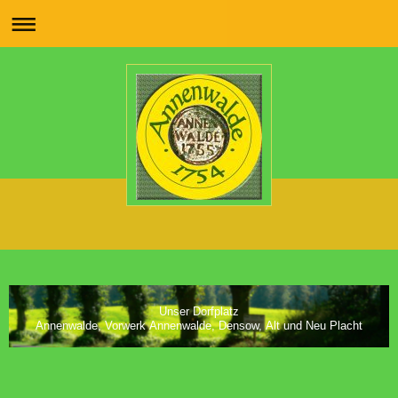
Unser Dorfplatz
Annenwalde, Vorwerk Annenwalde, Densow, Alt und Neu Placht